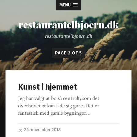
MENU
restaurantelbjoern.dk
restaurantelbjoern.dk
PAGE 2 OF 5
Kunst i hjemmet
Jeg har valgt at bo så centralt, som det
overhovedet kan lade sig gøre. Det er
fantastisk med gamle bygninger…
24. november 2018