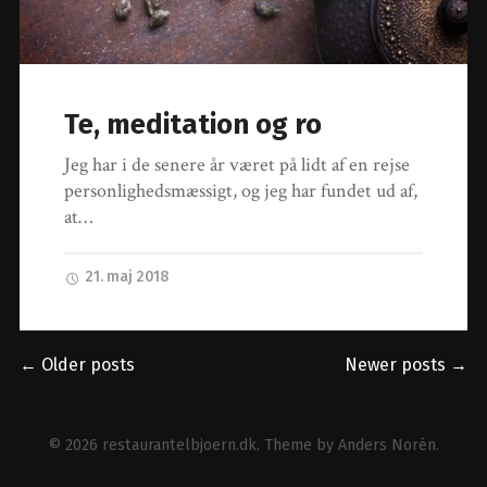
Te, meditation og ro
Jeg har i de senere år været på lidt af en rejse
personlighedsmæssigt, og jeg har fundet ud af,
at…
21. maj 2018
← Older posts
Newer posts →
© 2026
restaurantelbjoern.dk
. Theme by
Anders Norén
.