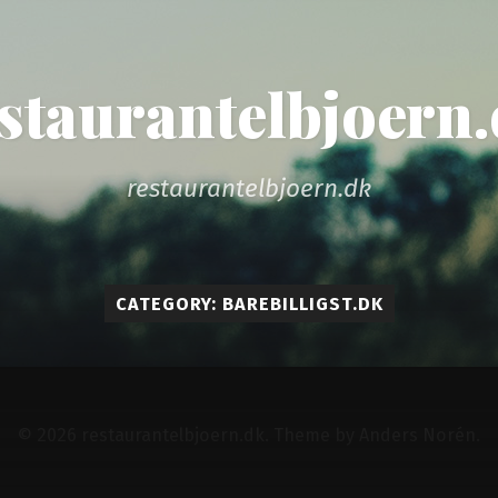
staurantelbjoern
restaurantelbjoern.dk
CATEGORY: BAREBILLIGST.DK
© 2026
restaurantelbjoern.dk
. Theme by
Anders Norén
.