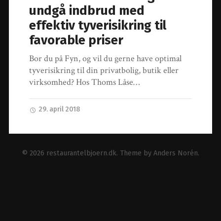
undgå indbrud med
effektiv tyverisikring til
favorable priser
Bor du på Fyn, og vil du gerne have optimal
tyverisikring til din privatbolig, butik eller
virksomhed? Hos Thoms Låse…
29. april 2018
© 2026
restaurantelbjoern.dk
. Theme by
Anders Norén
.