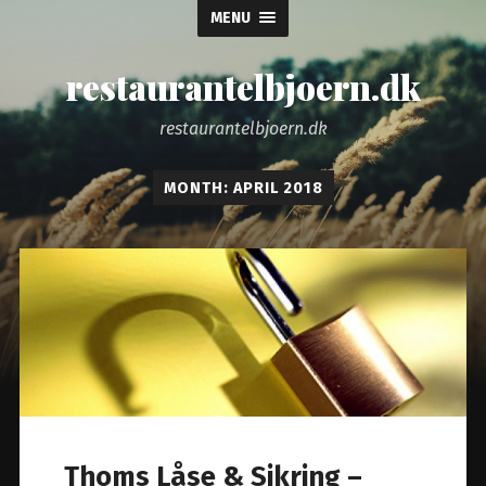
MENU
restaurantelbjoern.dk
restaurantelbjoern.dk
MONTH: APRIL 2018
Thoms Låse & Sikring –